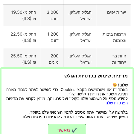
יערות יפים
הגליל העליון,
3,000
החל מ-19.50
ישראל
דונם
₪ (ILS)
אדמות ביצות
הגליל העליון,
1,200
החל מ-22.50
עצומות
ישראל
דונם
₪ (ILS)
חיות בר
הגליל העליון,
200
החל מ-25.50
ייחודיות
ישראל
מינים
₪ (ILS)
מדיניות שימוש בפרטיות הגולש
הנוף המגוון והמשמעות ההיסטורית של קיבוץ חקוק מציעים
למבקרים בו חוויה בלתי נשכחת,
שלום!
באתר זה אנו משתמשים בקבצי Cookies, כדי לאפשר לאתר לעבוד בצורה
תקינה ולשפר את חוויית הגלישה שלך.
מה שהופך אותו ליעד חובה למי שמחפש לטבול ביופיה של
למידע נוסף על השימוש שלנו בקוקיז ועל פרטיותך, מוזמן לקרוא את מדיניות
הפרטיות שלנו
.
מורשת הטבע והתרבות של ישראל.
בלחיצה על "מאשר" אתה מסכים לתנאי השימוש שלנו בקוקיז.
המשך שימוש באתר מהווה אישור והסכמה למדיניות הפרטיות שלנו.
כל מה שצריך לדעת לפני שיוצאים לטיול
כל הזכויות שמורות
מאשר
✔