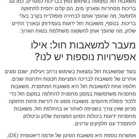
משאבות חול נמצאות בשימוש נפוץ בבריכות למגורים, כמו גם
בריכות מסחריות ופארקי מים. הם קלים יחסית לתחזוקה
ולתפעול, מה שהופך אותם לבחירה פופולרית בקרב בעלי
בריכות. בנוסף, משאבות חול ידועות בעמידותן ובאורך החיים
שלהן, מה שהופך אותן להשקעה משתלמת בטווח הארוך.
מעבר למשאבות חול: אילו
אפשרויות נוספות יש לנו?
בעוד שמשאבות חול נמצאות בשימוש נרחב ויעילות, ישנם סוגים
אחרים של משאבות לבריכה המציעות תכונות ויתרונות שונים.
חלופה אחת למשאבות חול היא משאבת המחסנית. משאבות
מחסניות משתמשות במסנן מחסנית להחלפה במקום חול כדי
ללכוד פסולת וזיהומים. משאבה מסוג זה דורשת פחות תחזוקה
מכיוון שאין צורך בשטיפה לאחור או בהחלפת חול. משאבות
מחסניות ידועות ביכולות הסינון המצוינות שלהן וביכולתן
להתמודד עם חלקיקים עדינים.
אפשרות נוספת היא משאבת הסינון של אדמה דיאטומית (DE).