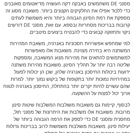
מסנני DE משתמשים באבקה דקה העשויה מדיאטומים מאובנים
כדי ללכוד אפילו את החלקיקים הקטנים ביותר. משאבה מסוג זה
מספקת את רמת הסינון הגבוהה ביותר והיא משמשת לעתים
קרובות בבריכות מסחריות ובספא. עם זאת, מסנני DE דורשים
ניקוי ותחזוקה קבועים כדי להבטיח ביצועים מיטביים.
למי שמחפש אפשרויות חסכוניות באנרגיה, משאבת המהירות
המשתנה היא בחירה מצוינת. משאבות אלו מאפשרות
למשתמשים להתאים את מהירות מנוע המשאבה, ומספקות
שליטה רבה יותר על תהליך הסינון. משאבות מהירות משתנה
ידועות ביכולות החיסכון באנרגיה שלהן, שכן הן יכולות לפעול
במהירויות נמוכות יותר בתקופות של ביקוש נמוך יותר. למרות
שהם עשויים להיות יקרים יותר בהתחלה, החיסכון באנרגיה לטווח
ארוך יכול לפצות על ההשקעה.
לבסוף, קיימות גם משאבות משולבות המשלבות שיטות סינון
מרובות. משאבות אלו משלבות את היתרונות של מסנני חול,
מחסנית ומסנני DE כדי לספק את הרמה הגבוהה ביותר של
יעילות סינון. משאבות משולבות משמשות לרוב בבריכות גדולות