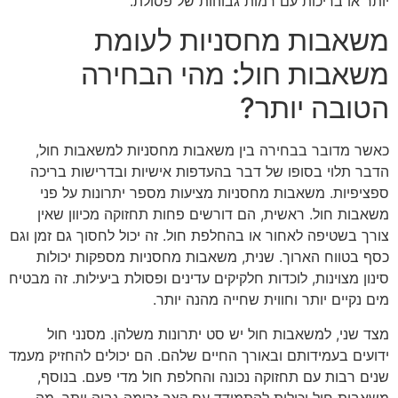
יותר או בריכות עם רמות גבוהות של פסולת.
משאבות מחסניות לעומת
משאבות חול: מהי הבחירה
הטובה יותר?
כאשר מדובר בבחירה בין משאבות מחסניות למשאבות חול,
הדבר תלוי בסופו של דבר בהעדפות אישיות ובדרישות בריכה
ספציפיות. משאבות מחסניות מציעות מספר יתרונות על פני
משאבות חול. ראשית, הם דורשים פחות תחזוקה מכיוון שאין
צורך בשטיפה לאחור או בהחלפת חול. זה יכול לחסוך גם זמן וגם
כסף בטווח הארוך. שנית, משאבות מחסניות מספקות יכולות
סינון מצוינות, לוכדות חלקיקים עדינים ופסולת ביעילות. זה מבטיח
מים נקיים יותר וחווית שחייה מהנה יותר.
מצד שני, למשאבות חול יש סט יתרונות משלהן. מסנני חול
ידועים בעמידותם ובאורך החיים שלהם. הם יכולים להחזיק מעמד
שנים רבות עם תחזוקה נכונה והחלפת חול מדי פעם. בנוסף,
משאבות חול יכולות להתמודד עם קצב זרימה גבוה יותר, מה