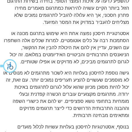
להשפיע לרעה על איכות המוצר הסופי. בחירה בשירות התרגום
הזול ביותר הקיים עשויה להיראות כמתרגום מאמרים מחירו
פתרון חסכוני, אך היא עלולה להוביל לתרגומים נמוכים שלא
מצליחים להעביר במדויק את המסר המיועד.
אסטרטגיית חיסכון נפוצה אחת היא שימוש בתרגום מכונה או
הסתמכות רבה על כלים אוטומטיים. למרות שכלים אלה השתפרו
עם השנים, עדיין אין להם את היכולת להבין את ההקשר,
הניואנסים התרבותיים והביטויים האידיומטים במלואם. זה יכול
לגרום לתרגומים מביכים, לא מדויקים או אפילו שטותיים.
גישה נוספת לחיסכון בעלויות היא לשכור מתרגמים לא מנוסים או
לא מוסמכים שעשויים להציע תעריפים נמוכים יותר. עם זאת, זה
יכול להיות מסוכן מכיוון שהוא עלול לגרום לתרגומים באיכות
ירודה. מתרגמים מקצועיים עוברים הכשרה קפדנית ובעלי
מומחיות בתחומי נושא ספציפיים. יש להם את כישורי השפה
וההבנה התרבותית הדרושים כדי לייצר תרגומים מדויקים
ומתאימים מבחינה תרבותית.
בנוסף, אסטרטגיות לחיסכון בעלויות עשויות לכלול מועדים