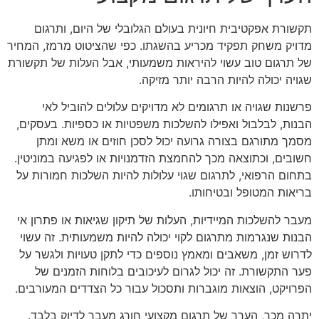
תקשורת אפקטיבית חיונית בעולם הגלובלי של היום, ותרגום
מדויק משחק תפקיד מכריע בהשגתו. כפי שהציטוט מרמז, המחיר
של תרגום טוב עשוי להיראות משמעותי, אבל העלות של תקשורת
שגויה יכולה להיות הרבה יותר מזיקה.
פרשנות שגויה או תרגומים לא מדויקים עלולים להוביל לאי
הבנות, לבלבול ואפילו להשלכות משפטיות או כספיות. בעסקים,
מסמך מתורגם בצורה גרועה יכול לסכן חוזים או משא ומתן
חשובים, וכתוצאה מכך להחמצת הזדמנויות או לפגיעה במוניטין.
בתחום הרפואי, לתרגום שגוי עלולות להיות השלכות חמורות על
בריאות המטופל ובטיחותו.
מעבר להשלכות המיידיות, העלות של תיקון שגיאות או פתרון אי
הבנות שנגרמות מתרגום לקוי יכולה להיות משמעותית. זה עשוי
לדרוש זמן, משאבים ומאמץ נוספים כדי לתקן טעויות ולגשר על
פער התקשורת. זה יכול לגרום לעיכובים בלוחות הזמנים של
הפרויקט, הוצאות מוגברות ותסכול עבור כל הצדדים המעורבים.
יתרה מכך, הערך של תרגום מקצועי חורג מעבר לדיוק בלבד.