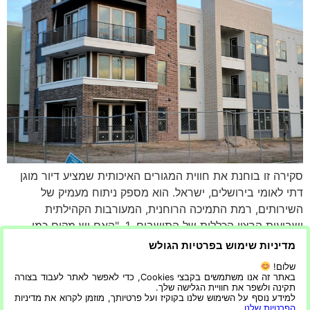
סקירה זו בוחנת את חווית המגורים האיכותית שמציע דיור מוגן
דתי לאומי בירושלים, ישראל. הוא מספק ניתוח מעמיק של
השירותים, רמת התמיכה הרוחנית, המעורבות הקהילתית
ושביעות הרצון הכללית של התושבים. 1. "האם יש מקום כמו
בבית?": סקירה של מקום הלינה בית הדיור המוגן לדתי, השוכן
מדיניות שימוש בפרטיות הגולש
בלב ירושלים, מספק סביבה ייחודית ומסבירת פנים לתושבים
שלום!
מהמגזר הדתי […]
באתר זה אנו משתמשים בקבצי Cookies, כדי לאפשר לאתר לעבוד בצורה
תקינה ולשפר את חוויית הגלישה שלך.
למידע נוסף על השימוש שלנו בקוקיז ועל פרטיותך, מוזמן לקרוא את מדיניות
הבא
←
הפרטיות שלנו
.