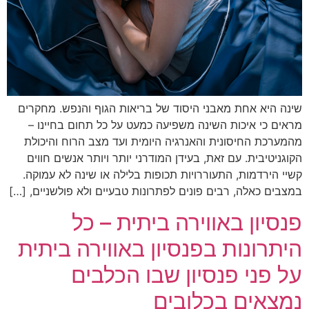
שינה היא אחת מאבני היסוד של בריאות הגוף והנפש. מחקרים
מראים כי איכות השינה משפיעה כמעט על כל תחום בחיינו –
מהמערכת החיסונית והאנרגיה היומית ועד מצב הרוח והיכולת
הקוגניטיבית. עם זאת, בעידן המודרני יותר ויותר אנשים חווים
קשיי הירדמות, התעוררויות תכופות בלילה או שינה לא עמוקה.
במצבים כאלה, רבים פונים לפתרונות טבעיים ולא פולשניים, […]
פנסיון באווירה ביתית – כל
היתרונות בפנסיון באווירה ביתית
על פני פנסיון שבו הכלבים
נמצאים בכלובים