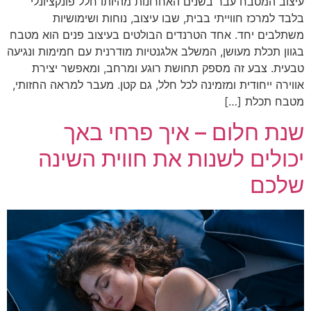
עיצוב המטבח עבר בשנים האחרונות מהיותו חלל פונקציונלי
בלבד למרכז חווייתי בבית, שבו עיצוב, נוחות ושימושיות
משתלבים יחד. אחד הטרנדים הבולטים בעיצוב פנים הוא מטבח
בגוון תכלת מעושן, המשלב אלגנטיות מודרנית עם חמימות ונגיעה
טבעית. צבע זה מספק תחושת רוגע ומרחב, ומאפשר יצירת
אווירה ייחודית ומזמינה לכל חלל, גם קטן. מעבר למראה החזותי,
מטבח תכלת […]
שנת חלום – איך פרחי באך
יכולים לשנות את חווית השינה
שלכם